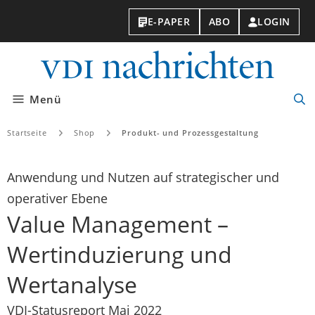
E-PAPER
ABO
LOGIN
VDI-
Nachri
Menü
Suc
öff
Startseite
Shop
Produkt- und Prozessgestaltung
Anwendung und Nutzen auf strategischer und
operativer Ebene
Value Management –
Wertinduzierung und
Wertanalyse
VDI-Statusreport Mai 2022