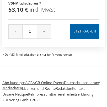
VDI-Mitgliedspreis:*
53,10 €
inkl. MwSt.
-
+
* Der VDI-Mitgliedsrabatt gilt nur für Privatpersonen
Abo kündigen
AGB
AGB Online-Events
Datenschutzerklärung
Mediadaten
Lizenzen und Rechte
Redaktion
Kontakt
Unsere Netiquette
Impressum
Barrierefreiheitserklärung
VDI Verlag GmbH 2026