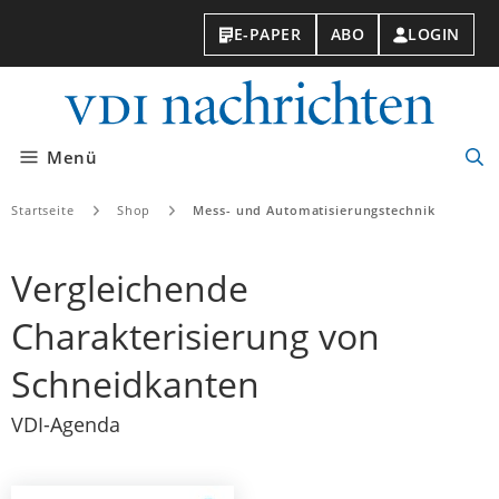
E-PAPER
ABO
LOGIN
VDI-
Nachri
Menü
Suc
öff
Startseite
Shop
Mess- und Automatisierungstechnik
Vergleichende
Charakterisierung von
Schneidkanten
VDI-Agenda