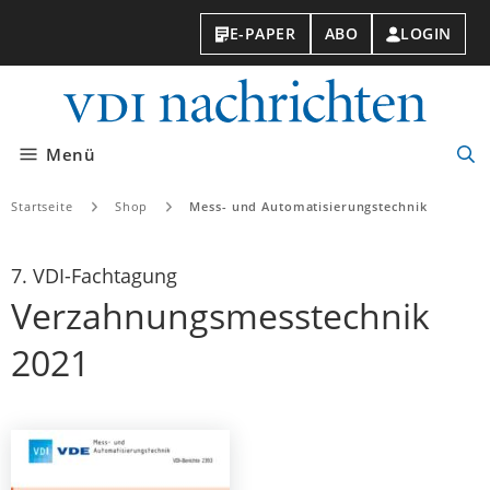
E-PAPER
ABO
LOGIN
VDI-
Nachri
Menü
Suc
öff
Startseite
Shop
Mess- und Automatisierungstechnik
7. VDI-Fachtagung
Verzahnungsmesstechnik
2021