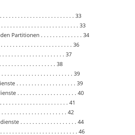
. . . . . . . . . . . . . . . . . . . . . 33
 . . . . . . . . . . . . . . . . . . . . . 33
rtitionen . . . . . . . . . . . . . . 34
. . . . . . . . . . . . . . . . . . . . . 36
. . . . . . . . . . . . . . . . . . 37
 . . . . . . . . . . . . . . . . . 38
. . . . . . . . . . . . . . . . . . . . . 39
. . . . . . . . . . . . . . . . . . . 39
. . . . . . . . . . . . . . . . . . . 40
. . . . . . . . . . . . . . . . . . . 41
. . . . . . . . . . . . . . . . . . 42
 . . . . . . . . . . . . . . . . . . 44
 . . . . . . . . . . . . . . . . . . . . . 46