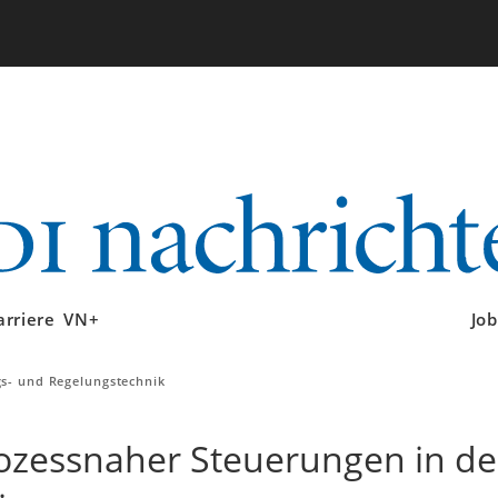
arriere
VN+
Job
gs- und Regelungstechnik
rozessnaher Steuerungen in de