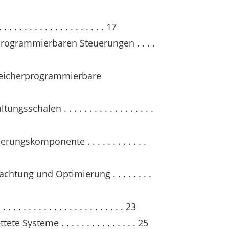
 . . . . . . . . . . . . . . . . . 17
programmierbaren Steuerungen . . . .
speicherprogrammierbare
schalen . . . . . . . . . . . . . . . . . .
rungskomponente . . . . . . . . . . . .
chtung und Optimierung . . . . . . . .
 . . . . . . . . . . . . . . . . . . . . 23
 Systeme . . . . . . . . . . . . . . . 25