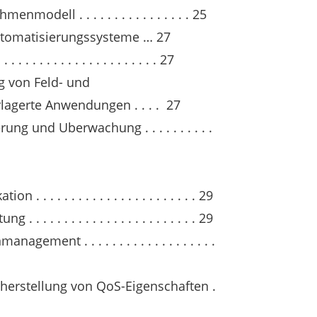
odell . . . . . . . . . . . . . . . . 25
utomatisierungssysteme … 27
. . . . . . . . . . . . . . . . . . . . 27
g von Feld- und
agerte Anwendungen . . . . 27
ng und Uberwachung . . . . . . . . . .
. . . . . . . . . . . . . . . . . . . . . . 29
 . . . . . . . . . . . . . . . . . . . . . 29
nt . . . . . . . . . . . . . . . . . . .
cherstellung von QoS-Eigenschaften .