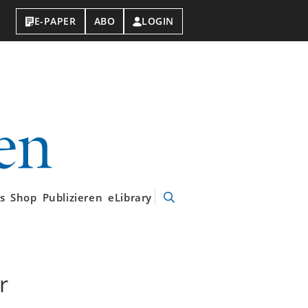
E-PAPER
ABO
LOGIN
VDI-
Nachrichten
s
Shop
Publizieren
eLibrary
Suche
öffnen
r