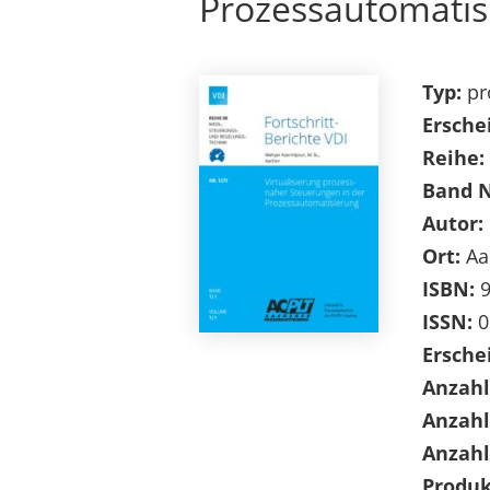
Prozessautomatis
Typ:
pr
Ersche
Reihe:
Band 
Autor:
Ort:
Aa
ISBN:
9
ISSN:
0
Ersche
Anzahl
Anzahl
Anzahl
Produk