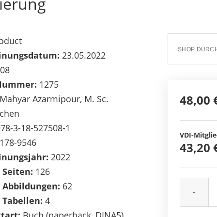
ierung
oduct
inungsdatum:
23.05.2022
08
Nummer:
1275
48,00 
Mahyar Azarmipour, M. Sc.
chen
78-3-18-527508-1
VDI-Mitglie
178-9546
43,20 
inungsjahr:
2022
 Seiten:
126
 Abbildungen:
62
-
 Tabellen:
4
tart:
Buch (paperback, DINA5)