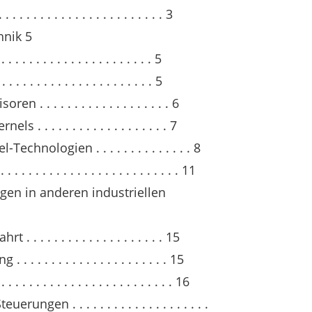
 . . . . . . . . . . . . . . . . . . . . 3
hnik 5
. . . . . . . . . . . . . . . . . . . . 5
 . . . . . . . . . . . . . . . . . . 5
. . . . . . . . . . . . . . . . . . . 6
. . . . . . . . . . . . . . . . . . . 7
hnologien . . . . . . . . . . . . . . 8
 . . . . . . . . . . . . . . . . . . . . . 11
gen in anderen industriellen
. . . . . . . . . . . . . . . . . . . 15
 . . . . . . . . . . . . . . . . . . . 15
. . . . . . . . . . . . . . . . . . . . 16
en . . . . . . . . . . . . . . . . . . . .