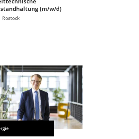
eittechnische
Leittechnisch
nstandhaltung (m/w/d)
Instandhaltun
Rostock
Rostock
rgie