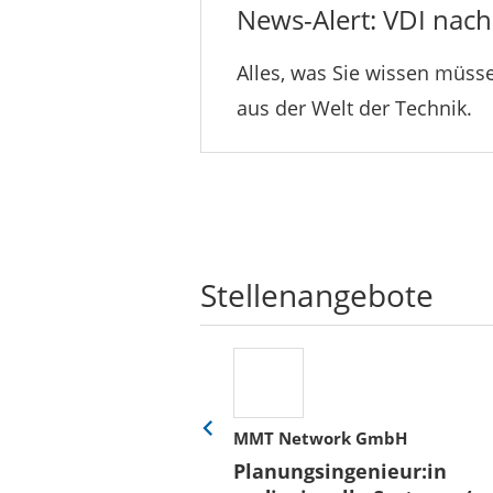
News-Alert: VDI nachr
Alles, was Sie wissen müsse
aus der Welt der Technik.
Stellenangebote
her
MMT Network GmbH
Eine
Folie
ür
Planungsingenieur:in
zurück
 und Bauen (BLB)