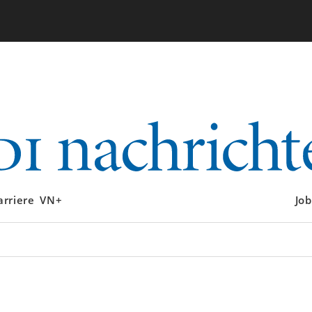
arriere
VN+
Job