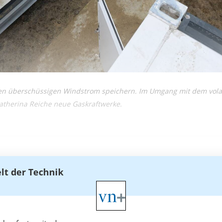
en überschüssigen Windstrom speichern. Im Umgang mit dem volat
atherina Reiche neue Gaskraftwerke.
elt der Technik