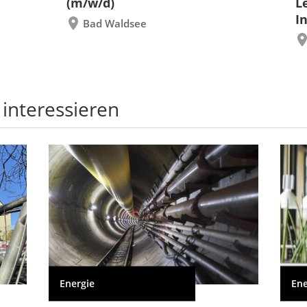
(m/w/d)
L
I
Bad Waldsee
 interessieren
Energie
Ene