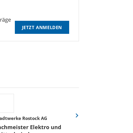
träge
JETZT ANMELDEN
adtwerke Rostock AG
Stadtwerke Rost
Eine
Folie
achmeister Elektro und
Fachmeister E
vor