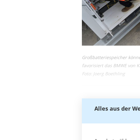
Großbatteriespeicher könn
favorisiert das BMWE von K
Foto: Joerg Boethling
Alles aus der W