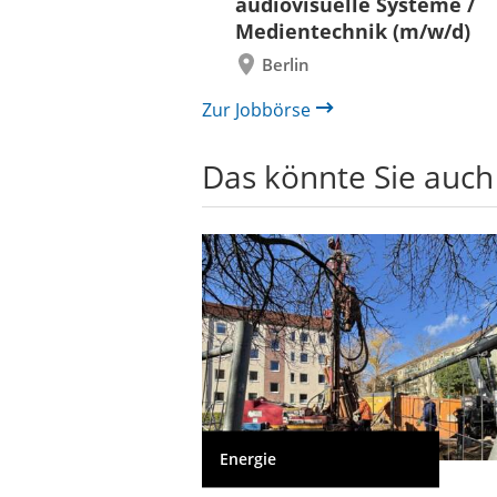
audiovisuelle Systeme /
/in (w/m/d)
Medientechnik (m/w/d)
/ Außenanlagen
Berlin
il /
bau
Zur Jobbörse
Das könnte Sie auch
Energie