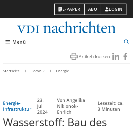
E-PAPER
ABO
LOGIN
VDI-
Nachri
Menü
Suc
öff
Artikel drucken
Besuchen
Besuc
Sie
Sie
uns
uns
Startseite
Technik
Energie
bei
bei
LinkedIn
Faceb
23.
Von Angelika
Energie-
Lesezeit: ca.
Juli
Nikionok-
Infrastruktur
3 Minuten
2024
Ehrlich
Wasserstoff: Bau des