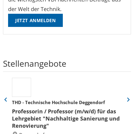
der Welt der Technik.
JETZT ANMELDEN
Stellenangebote
THD - Technische Hochschule Deggendorf
Eine
Eine
Folie
Folie
Professorin / Professor (m/w/d) für das
zurück
vor
Lehrgebiet "Nachhaltige Sanierung und
Renovierung"