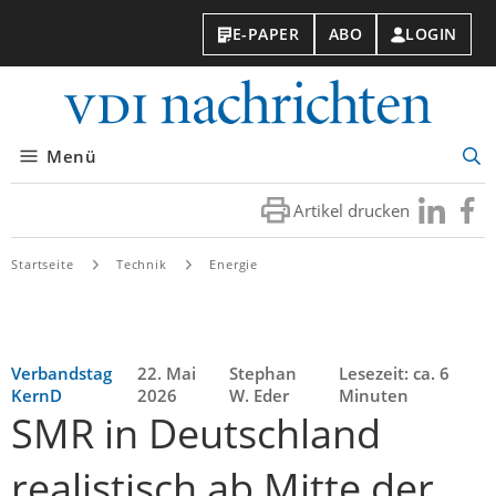
E-PAPER
ABO
LOGIN
VDI-
Nachri
Menü
Suc
öff
Artikel drucken
Besuchen
Besuc
Sie
Sie
uns
uns
Startseite
Technik
Energie
bei
bei
LinkedIn
Faceb
Verbandstag
22. Mai
Stephan
Lesezeit: ca. 6
KernD
2026
W. Eder
Minuten
SMR in Deutschland
realistisch ab Mitte der