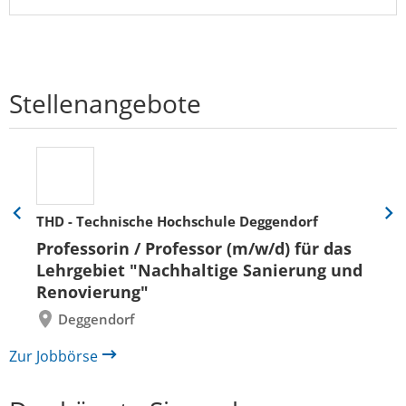
Stellenangebote
THD - Technische Hochschule Deggendorf
Eine
Eine
Folie
Folie
Professorin / Professor (m/w/d) für das
zurück
vor
Lehrgebiet "Nachhaltige Sanierung und
Renovierung"
Deggendorf
Zur Jobbörse