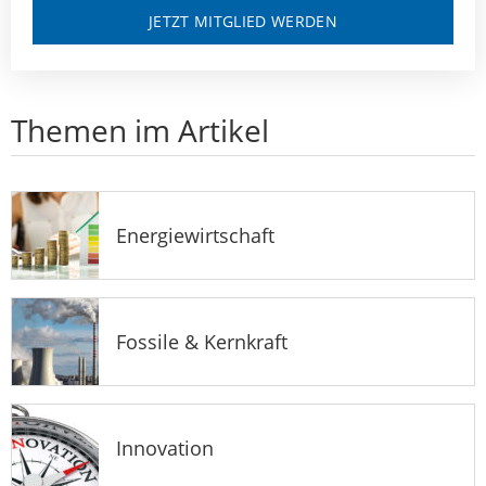
JETZT MITGLIED WERDEN
Themen im Artikel
Energiewirtschaft
Fossile & Kernkraft
Innovation