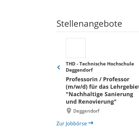
Stellenangebote
THD - Technische Hochschule
Deggendorf
Eine
Verkehr &
Folie
Professorin / Professor
x)
zurück
(m/w/d) für das Lehrgebie
"Nachhaltige Sanierung
und Renovierung"
Deggendorf
Zur Jobbörse