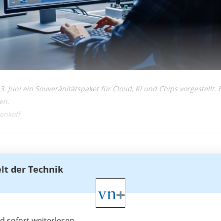
 Juni ein Souveränitätspaket für Cloud, KI und Chips vorgestellt. 
en.
enkoff
elt der Technik
 sofort weiterlesen