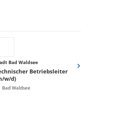
adt Bad Waldsee
Stadtwerke Rost
Eine
echnischer Betriebsleiter
Fachmeister E
Folie
m/w/d)
Leittechnisch
vor
Instandhaltun
Bad Waldsee
Rostock