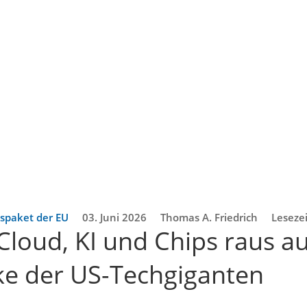
spaket der EU
03. Juni 2026
Thomas A. Friedrich
Lesezei
 Cloud, KI und Chips raus a
e der US-Techgiganten