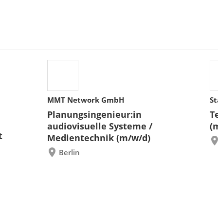
MMT Network GmbH
St
Planungsingenieur:in
T
audiovisuelle Systeme /
(
t
Medientechnik (m/w/d)
Berlin