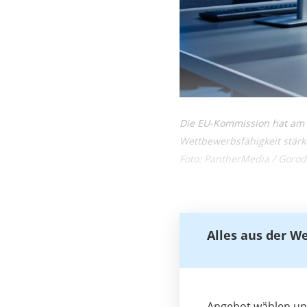
Die EU-Kommission hat am 3.
Wettbewerbsfähigkeit stärk
Foto: PantherMedia / Gorod
Alles aus der W
Angebot wählen und