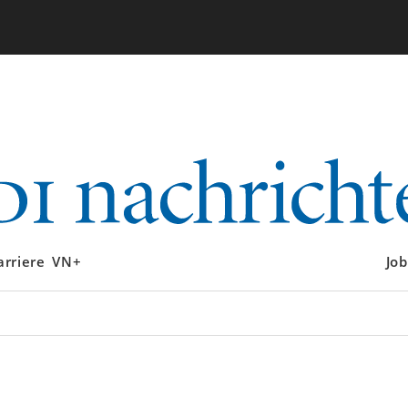
arriere
VN+
Job