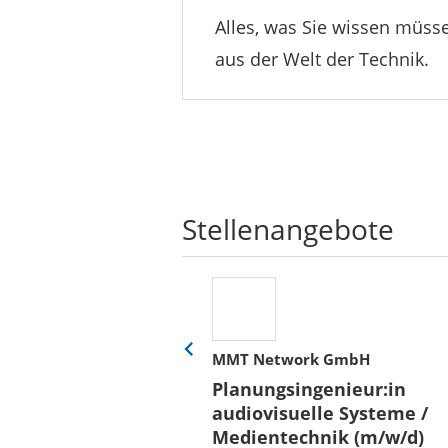
Alles, was Sie wissen müsse
aus der Welt der Technik.
Stellenangebote
her
MMT Network GmbH
Eine
Folie
ür
Planungsingenieur:in
zurück
 und Bauen (BLB)
audiovisuelle Systeme /
/in (w/m/d)
Medientechnik (m/w/d)