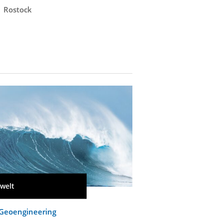
Rostock
Rostock
welt
Geoengineering