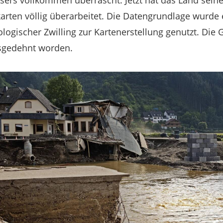
rs vollkommen überrascht. Jetzt hat das Land sein
ten völlig überarbeitet. Die Datengrundlage wurde e
ologischer Zwilling zur Kartenerstellung genutzt. Die
sgedehnt worden.