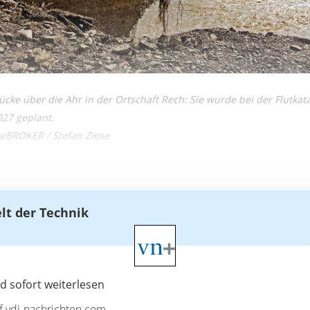
ke über die Ahr in der Ortschaft Rech: Sie wurde bei der Flutkata
27 geplant.
ageBROKER / Stefan Ziese
elt der Technik
 sofort weiterlesen
uf vdi-nachrichten.com