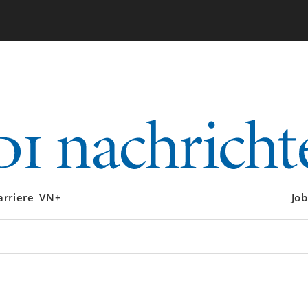
arriere
VN+
Job