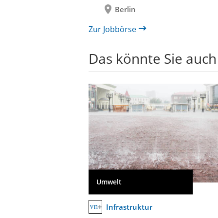
/ Außenanlagen
Berlin
il /
bau
Zur Jobbörse
Das könnte Sie auch
Umwelt
Infrastruktur