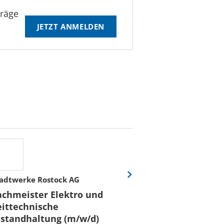
träge
JETZT ANMELDEN
adtwerke Rostock AG
Stadtwerke Rost
Eine
Folie
achmeister Elektro und
Fachmeister E
vor
eittechnische
Leittechnisch
nstandhaltung (m/w/d)
Instandhaltun