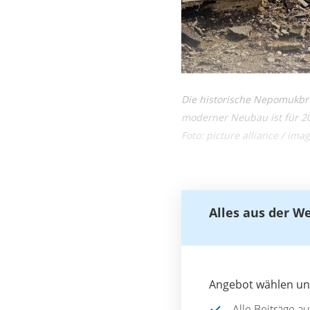
Die historische Nepomukbrüc
moderner Neubau ist für 20
Foto: picture alliance / im
Alles aus der W
Angebot wählen und
Alle Beiträge a