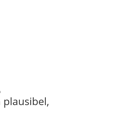
n
plausibel,