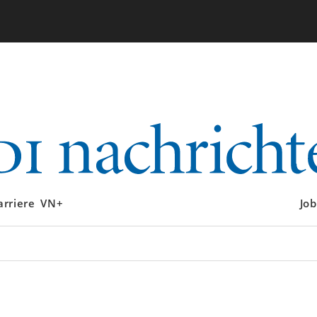
arriere
VN+
Job