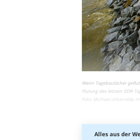
Wenn Tagebaulöcher geflut
Flutung des letzten DDR-T
Foto: Michael Urban/ddp i
Alles aus der W