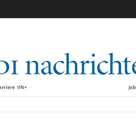
arriere
VN+
Job