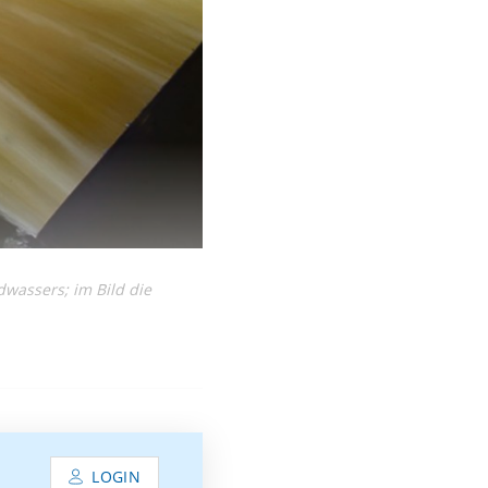
wassers; im Bild die
LOGIN