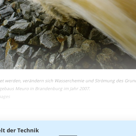
et werden, verändern sich Wasserchemie und Strömung des Grund
agebaus Meuro in Brandenburg im Jahr 2007.
mages
elt der Technik