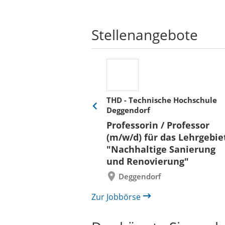
Stellenangebote
THD - Technische Hochschule
Deggendorf
Eine
Verkehr &
Folie
Professorin / Professor
x)
zurück
(m/w/d) für das Lehrgebie
"Nachhaltige Sanierung
und Renovierung"
Deggendorf
Zur Jobbörse