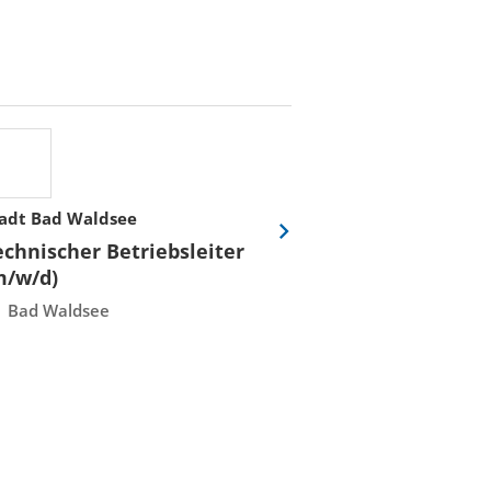
adt Bad Waldsee
Stadtwerke Rost
Eine
echnischer Betriebsleiter
Fachmeister E
Folie
m/w/d)
Leittechnisch
vor
Instandhaltun
Bad Waldsee
Rostock