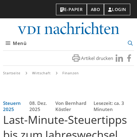
E-PAPER
ABO
LOGIN
VDI-
Nachri
Menü
Suc
öff
Artikel drucken
Besuchen
Besuc
Sie
Sie
uns
uns
Startseite
Wirtschaft
Finanzen
bei
bei
LinkedIn
Faceb
Steuern
08. Dez.
Von Bernhard
Lesezeit: ca. 3
2025
2025
Köstler
Minuten
Last-Minute-Steuertipps
bis zum Jahreswechsel