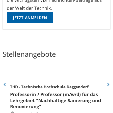
die wichtigsten VDI nachrichten-Beiträge aus
der Welt der Technik.
JETZT ANMELDEN
Stellenangebote
THD - Technische Hochschule Deggendorf
Eine
Eine
Folie
Folie
Professorin / Professor (m/w/d) für das
zurück
vor
Lehrgebiet "Nachhaltige Sanierung und
Renovierung"