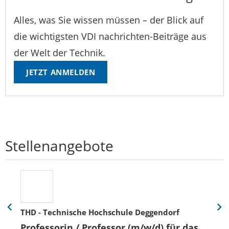
Alles, was Sie wissen müssen – der Blick auf
die wichtigsten VDI nachrichten-Beiträge aus
der Welt der Technik.
JETZT ANMELDEN
Stellenangebote
THD - Technische Hochschule Deggendorf
Eine
Eine
Folie
Folie
Professorin / Professor (m/w/d) für das