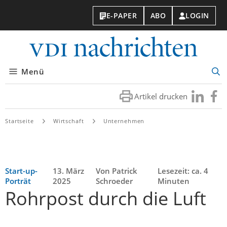
E-PAPER
ABO
LOGIN
VDI-
Nachri
Menü
Suc
öff
Artikel drucken
Besuchen
Besuc
Sie
Sie
uns
uns
Startseite
Wirtschaft
Unternehmen
bei
bei
LinkedIn
Faceb
Start-up-
13. März
Von Patrick
Lesezeit: ca. 4
Porträt
2025
Schroeder
Minuten
Rohrpost durch die Luft