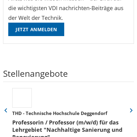
die wichtigsten VDI nachrichten-Beiträge aus
der Welt der Technik.
JETZT ANMELDEN
Stellenangebote
THD - Technische Hochschule Deggendorf
Eine
Eine
Folie
Folie
Professorin / Professor (m/w/d) für das
zurück
vor
Lehrgebiet "Nachhaltige Sanierung und