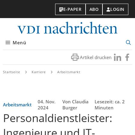
E-PAPER
ABO
LOGIN
VDI-
Nachri
Menü
Suc
öff
Artikel drucken
Besuchen
Besuc
Sie
Sie
uns
uns
Startseite
Karriere
Arbeitsmarkt
bei
bei
LinkedIn
Faceb
04. Nov.
Von Claudia
Lesezeit: ca. 2
Arbeitsmarkt
2024
Burger
Minuten
Personaldienstleister:
Ingenieure und IT-