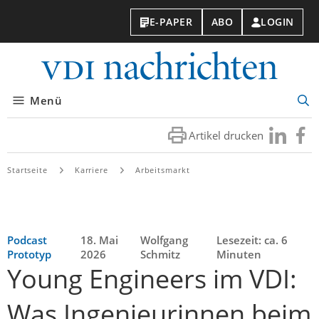
E-PAPER
ABO
LOGIN
VDI-
Nachri
Menü
Suc
öff
Artikel drucken
Besuchen
Besuc
Sie
Sie
uns
uns
Startseite
Karriere
Arbeitsmarkt
bei
bei
LinkedIn
Faceb
Podcast
18. Mai
Wolfgang
Lesezeit: ca. 6
Prototyp
2026
Schmitz
Minuten
Young Engineers im VDI:
Was Ingenieurinnen beim