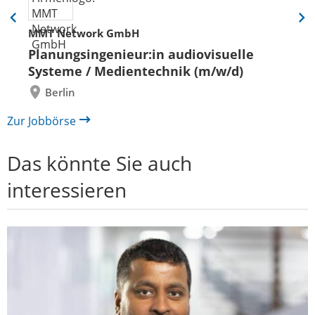
Eine
Eine
MMT Network GmbH
Folie
Folie
zurück
vor
Planungsingenieur:in audiovisuelle
Systeme / Medientechnik (m/w/d)
Berlin
Zur Jobbörse
Das könnte Sie auch
interessieren