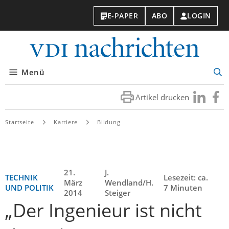
E-PAPER
ABO
LOGIN
VDI-
Nachri
Menü
Suc
öff
Artikel drucken
Besuchen
Besuc
Sie
Sie
uns
uns
Startseite
Karriere
Bildung
bei
bei
LinkedIn
Faceb
21.
J.
TECHNIK
Lesezeit: ca.
März
Wendland/H.
UND POLITIK
7 Minuten
2014
Steiger
„Der Ingenieur ist nicht