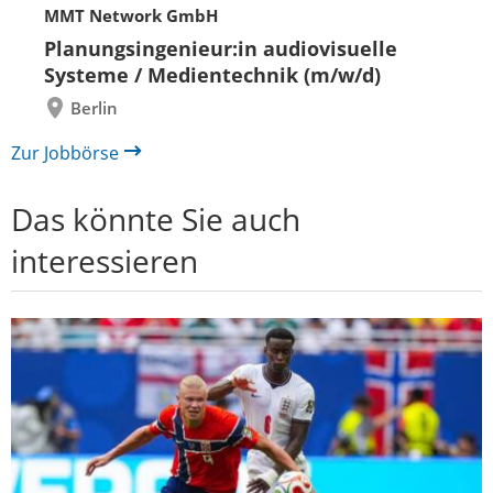
Eine
Eine
MMT Network GmbH
Folie
Folie
zurück
vor
Planungsingenieur:in audiovisuelle
Systeme / Medientechnik (m/w/d)
Berlin
Zur Jobbörse
Das könnte Sie auch
interessieren