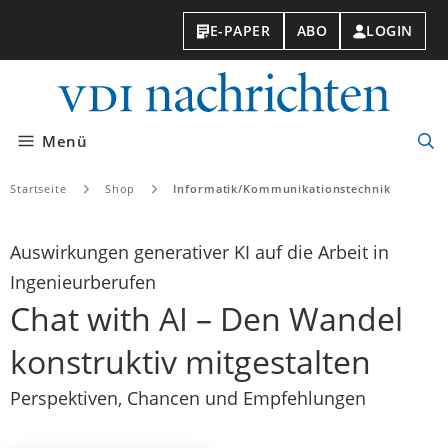
E-PAPER
ABO
LOGIN
VDI-
Nachri
Menü
Suc
öff
Startseite
Shop
Informatik/Kommunikationstechnik
Auswirkungen generativer KI auf die Arbeit in
Ingenieurberufen
Chat with AI – Den Wandel
konstruktiv mitgestalten
Perspektiven, Chancen und Empfehlungen