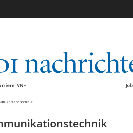
arriere
VN+
Job
unikationstechnik
mmunikationstechnik