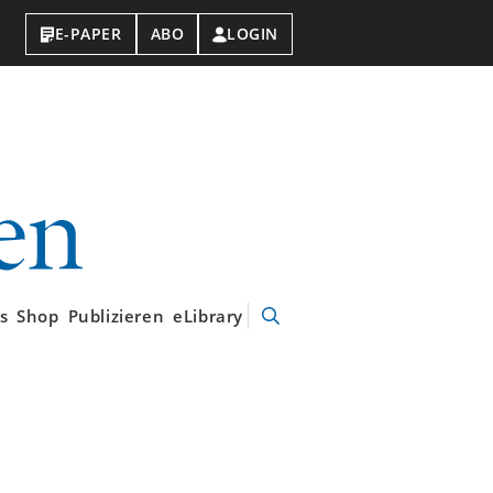
E-PAPER
ABO
LOGIN
VDI-
Nachrichten
s
Shop
Publizieren
eLibrary
Suche
öffnen