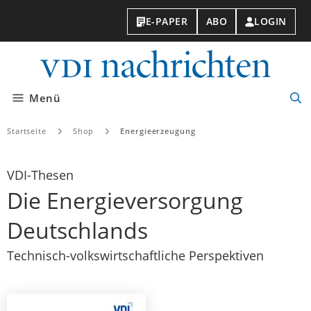
E-PAPER
ABO
LOGIN
VDI-
Nachri
Menü
Suc
öff
Startseite
Shop
Energieerzeugung
VDI-Thesen
Die Energieversorgung
Deutschlands
Technisch-volkswirtschaftliche Perspektiven