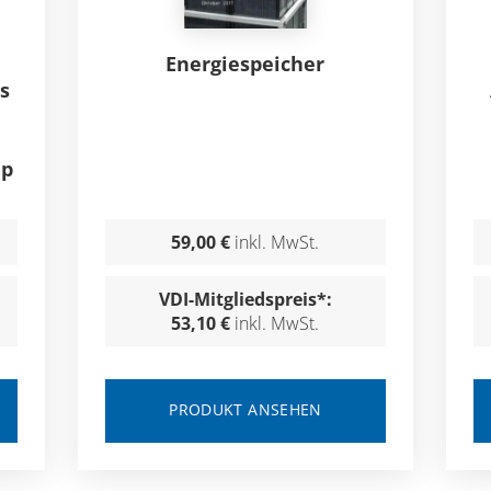
Energiespeicher
s
Up
59,00 €
inkl. MwSt.
VDI-Mitgliedspreis*:
53,10 €
inkl. MwSt.
PRODUKT ANSEHEN