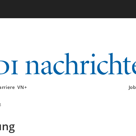
arriere
VN+
Job
g
ung