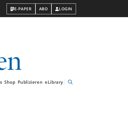
E-PAPER
ABO
LOGIN
VDI-
Nachrichten
s
Shop
Publizieren
eLibrary
Suche
öffnen