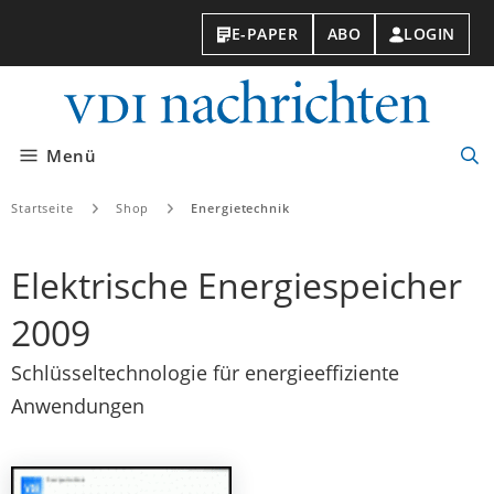
E-PAPER
ABO
LOGIN
VDI-
Nachri
Menü
Suc
öff
Startseite
Shop
Energietechnik
Elektrische Energiespeicher
2009
Schlüsseltechnologie für energieeffiziente
Anwendungen