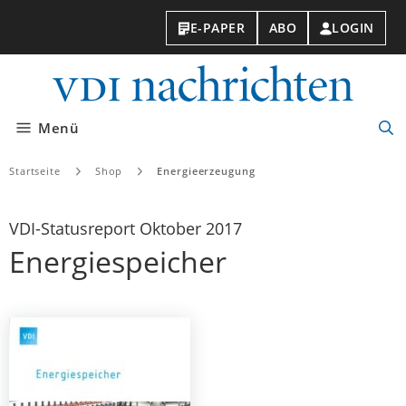
E-PAPER
ABO
LOGIN
VDI-
Nachri
Menü
Suc
öff
Startseite
Shop
Energieerzeugung
VDI-Statusreport Oktober 2017
Energiespeicher