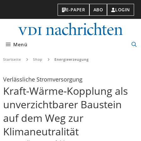
E-PAPER
ABO
LOGIN
VDI-
Nachri
Menü
Suc
öff
Startseite
Shop
Energieerzeugung
Verlässliche Stromversorgung
Kraft-Wärme-Kopplung als
unverzichtbarer Baustein
auf dem Weg zur
Klimaneutralität