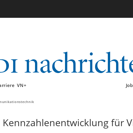
arriere
VN+
Job
unikationstechnik
 Kennzahlenentwicklung für Vi