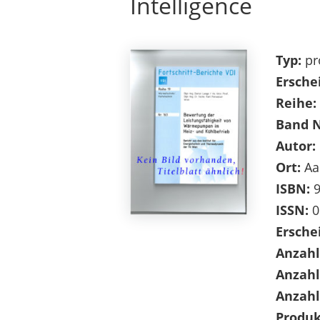
Intelligence
Typ:
pr
Ersche
Reihe:
Band 
Autor:
Ort:
Aa
ISBN:
9
ISSN:
0
Ersche
Anzahl
Anzahl
Anzahl
Produk