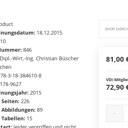
oduct
inungsdatum:
18.12.2015
10
Nummer:
846
81,00 
Dipl.-Wirt.-Ing. Christian Büscher
chen
78-3-18-384610-8
VDI-Mitglie
178-9627
72,90 
inungsjahr:
2015
 Seiten:
226
 Abbildungen:
89
-
 Tabellen:
15
tart:
leider vergriffen und nicht