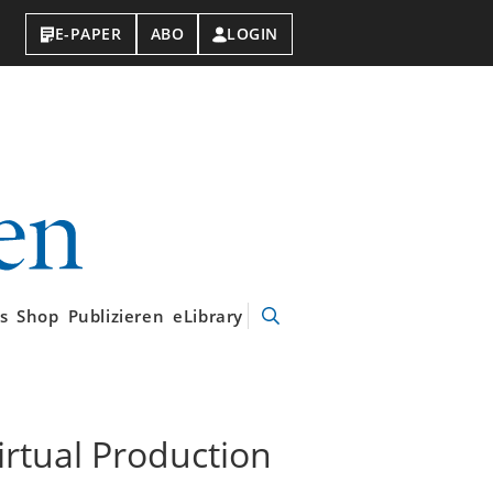
E-PAPER
ABO
LOGIN
VDI-
Nachrichten
s
Shop
Publizieren
eLibrary
Suche
öffnen
rtual Production