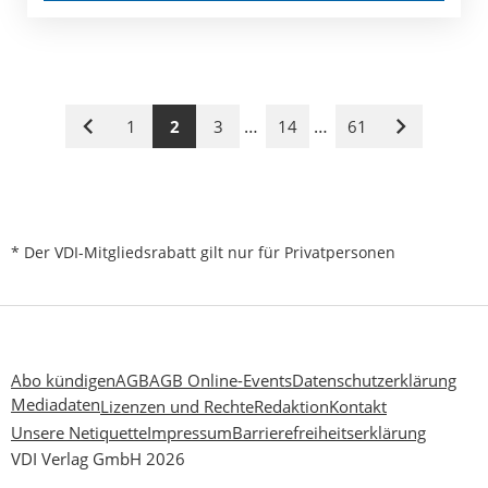
…
…
1
2
3
14
61
Vorige
Nächste
Seite
Seite
* Der VDI-Mitgliedsrabatt gilt nur für Privatpersonen
Abo kündigen
AGB
AGB Online-Events
Datenschutzerklärung
Mediadaten
Lizenzen und Rechte
Redaktion
Kontakt
Unsere Netiquette
Impressum
Barrierefreiheitserklärung
VDI Verlag GmbH 2026