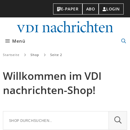
E-PAPER
ABO
LOGIN
VDI-
Nachri
Menü
Suc
öff
Startseite
Shop
Seite 2
Willkommen im VDI
nachrichten-Shop!
SUCH