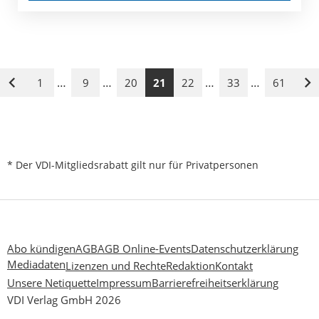
…
…
…
…
1
9
20
21
22
33
61
Vorige
Nä
Seite
Se
* Der VDI-Mitgliedsrabatt gilt nur für Privatpersonen
Abo kündigen
AGB
AGB Online-Events
Datenschutzerklärung
Mediadaten
Lizenzen und Rechte
Redaktion
Kontakt
Unsere Netiquette
Impressum
Barrierefreiheitserklärung
VDI Verlag GmbH 2026