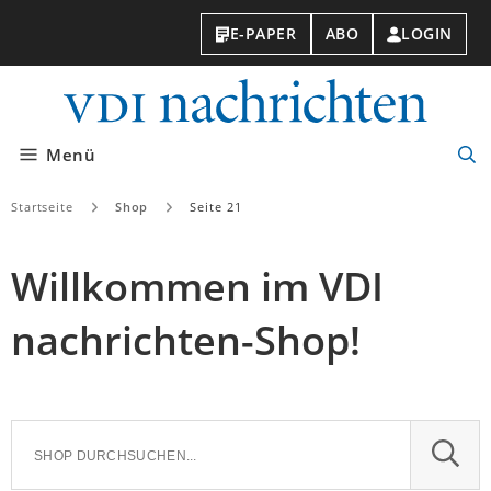
E-PAPER
ABO
LOGIN
VDI-
Nachri
Menü
Suc
öff
Startseite
Shop
Seite 21
Willkommen im VDI
nachrichten-Shop!
SUCH