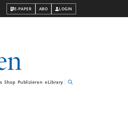
E-PAPER
ABO
LOGIN
VDI-
Nachrichten
s
Shop
Publizieren
eLibrary
Suche
öffnen