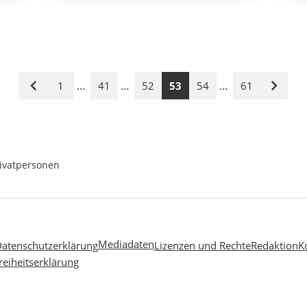
…
…
…
1
41
52
53
54
61
Vorige
Nächst
Seite
Seite
Privatpersonen
Mediadaten
atenschutzerklärung
Lizenzen und Rechte
Redaktion
K
reiheitserklärung