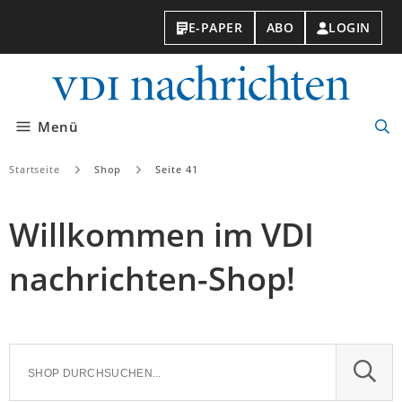
E-PAPER
ABO
LOGIN
VDI-
Nachri
Menü
Suc
öff
Startseite
Shop
Seite 41
Willkommen im VDI
nachrichten-Shop!
SUCH