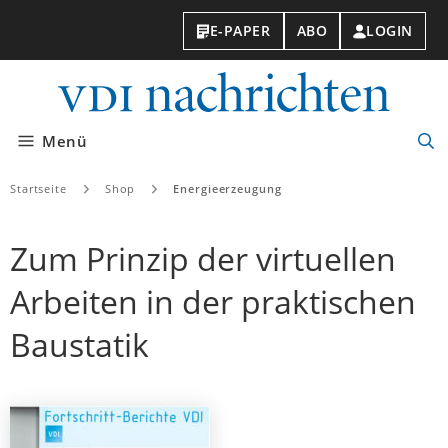
E-PAPER
ABO
LOGIN
VDI-
Nachri
Menü
Suc
öff
Startseite
Shop
Energieerzeugung
Zum Prinzip der virtuellen
Arbeiten in der praktischen
Baustatik