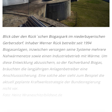
Blick über den Rück´schen Biogaspark im niederbayerischen
Gerbersdorf. Inhaber Werner Rück betreibt seit 1994
Biogasanlagen, inzwischen versorgen seine Systeme mehrere
Nahwärmenetze sowie einen Industriebetrieb mit Wärme. Um
diese Entwicklung abzusichern, so der Fachverband Biogas,
bräuchten die langjährigen Anlagenbetreiber eine
Anschlusssicherung. Eine solche aber sieht zum Beispiel die
aktuell geplante Kraftwerksstrategie der Bundesregierung
nicht vor.
Foto: Heinz Wraneschitz/bildtext.de