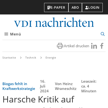
E-PAPER
ABO
LOGIN
VDI-
Nachri
Menü
Suc
öff
Artikel drucken
Besuchen
Besuc
Sie
Sie
uns
uns
Startseite
Technik
Energie
bei
bei
LinkedIn
Faceb
16.
Lesezeit:
Biogas fehlt in
Von Heinz
Juli
ca. 4
Kraftwerkstrategie
Wraneschitz
2024
Minuten
Harsche Kritik auf