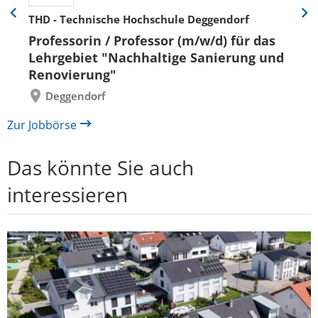
THD - Technische Hochschule Deggendorf
Eine
Eine
Folie
Folie
Professorin / Professor (m/w/d) für das
zurück
vor
Lehrgebiet "Nachhaltige Sanierung und
Renovierung"
Deggendorf
Zur Jobbörse
Das könnte Sie auch
interessieren