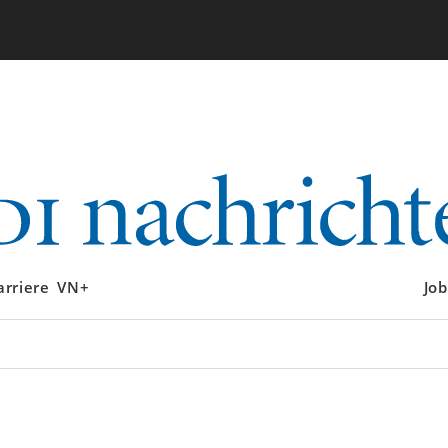
arriere
VN+
Job