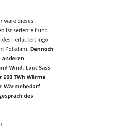
r wäre dieses
n ist serienreif und
des“, erläutert Ingo
in Potsdam.
Dennoch
n anderen
und Wind. Laut Sass
er 600 TWh Wärme
der Wärmebedarf
egespräch des
m