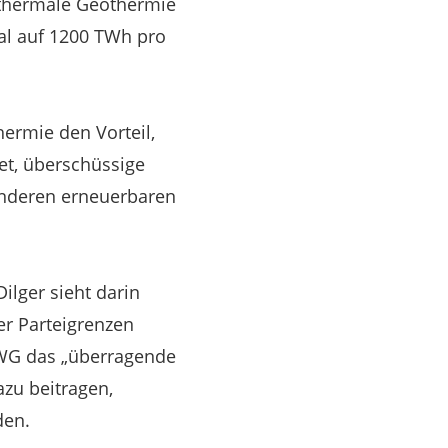
othermale Geothermie
al auf 1200 TWh pro
ermie den Vorteil,
et, überschüssige
anderen erneuerbaren
lger sieht darin
er Parteigrenzen
oWG das „überragende
azu beitragen,
den.