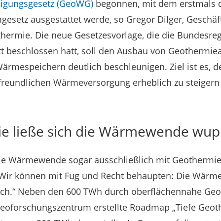
igungsgesetz (GeoWG)
begonnen, mit dem erstmals 
setz ausgestattet werde, so Gregor Dilger, Geschäf
ermie. Die neue Gesetzesvorlage, die die Bundesreg
t beschlossen hatt, soll den Ausbau von Geothermie
espeichern deutlich beschleunigen. Ziel ist es, de
freundlichen Wärmeversorgung erheblich zu steigern
ie ließe sich die Wärmewende wu
die Wärmewende sogar ausschließlich mit Geothermi
„Wir können mit Fug und Recht behaupten: Die Wärm
ch.“ Neben den 600 TWh durch oberflächennahe Geo
oforschungszentrum erstellte Roadmap „Tiefe Geoth