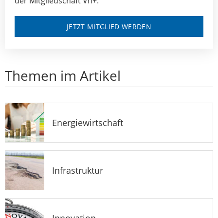
der Mitgliedschaft Vn+.
JETZT MITGLIED WERDEN
Themen im Artikel
Energiewirtschaft
Infrastruktur
Innovation