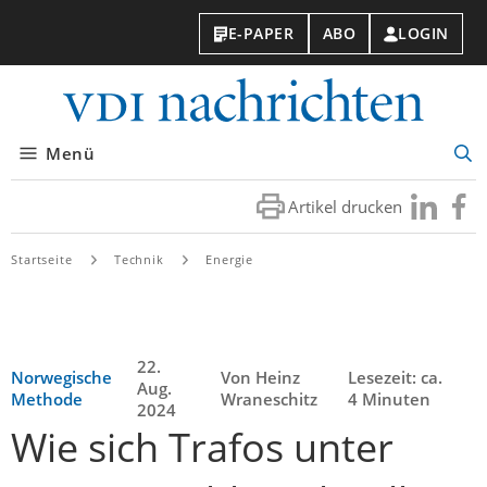
E-PAPER
ABO
LOGIN
VDI-
Nachri
Menü
Suc
öff
Artikel drucken
Besuchen
Besuc
Sie
Sie
uns
uns
Startseite
Technik
Energie
bei
bei
LinkedIn
Faceb
22.
Norwegische
Von Heinz
Lesezeit: ca.
Aug.
Methode
Wraneschitz
4 Minuten
2024
Wie sich Trafos unter