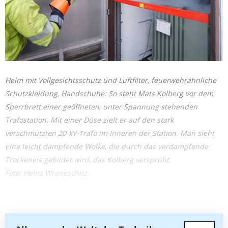
Helm mit Vollgesichtsschutz und Luftfilter, feuerwehrähnliche
Schutzkleidung, Handschuhe: So steht Mats Kolberg vor dem
Sperrbrett einer geöffneten, unter Spannung stehenden
Trafostation. Mit einer Düse zielt er auf den stark
verschmutzten 20-kV-Trafo im Inneren der Station. Man sieht
eine leicht dampfende Wolke, die durch das verdampfende
Trockeneis gebildet wird, das Kolberg versprüht.
Foto: Heinz Wraneschitz