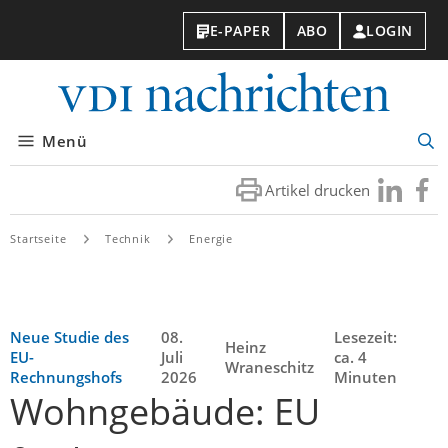
E-PAPER
ABO
LOGIN
VDI-
Nachri
Menü
Suc
öff
Artikel drucken
Besuchen
Besuc
Sie
Sie
uns
uns
Startseite
Technik
Energie
bei
bei
LinkedIn
Faceb
Neue Studie des
08.
Lesezeit:
Heinz
EU-
Juli
ca. 4
Wraneschitz
Rechnungshofs
2026
Minuten
Wohngebäude: EU