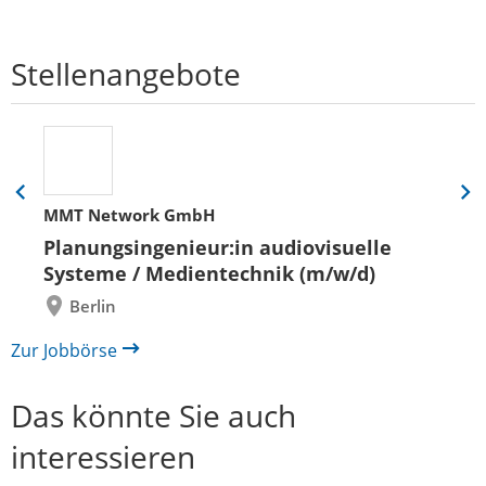
Stellenangebote
Eine
Eine
MMT Network GmbH
Folie
Folie
zurück
vor
Planungsingenieur:in audiovisuelle
Systeme / Medientechnik (m/w/d)
Berlin
Zur Jobbörse
Das könnte Sie auch
interessieren