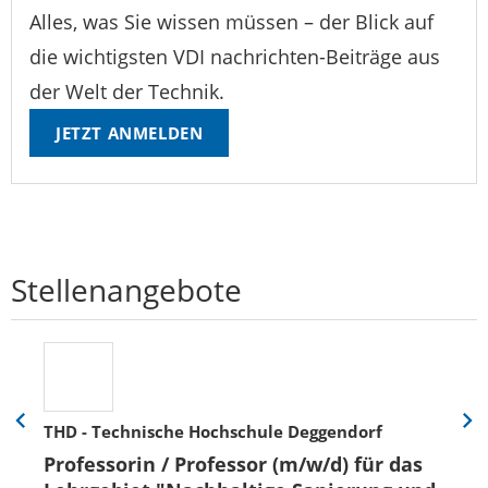
Alles, was Sie wissen müssen – der Blick auf
die wichtigsten VDI nachrichten-Beiträge aus
der Welt der Technik.
JETZT ANMELDEN
Stellenangebote
THD - Technische Hochschule Deggendorf
Eine
Eine
Folie
Folie
Professorin / Professor (m/w/d) für das
zurück
vor