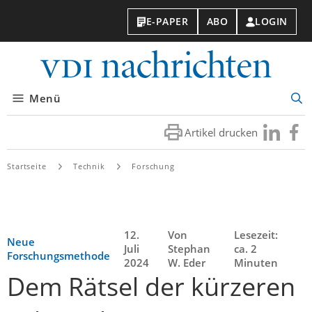
E-PAPER
ABO
LOGIN
VDI-
Nachri
Menü
Suc
öff
Artikel drucken
Besuchen
Besuc
Sie
Sie
uns
uns
Startseite
Technik
Forschung
bei
bei
LinkedIn
Faceb
12.
Von
Lesezeit:
Neue
Juli
Stephan
ca. 2
Forschungsmethode
2024
W. Eder
Minuten
Dem Rätsel der kürzeren