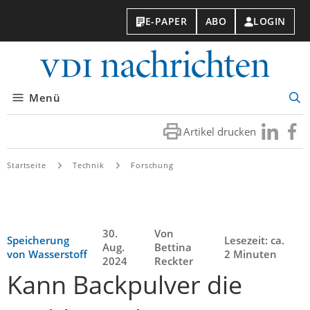
E-PAPER
ABO
LOGIN
VDI-
Nachri
Menü
Suc
öff
Artikel drucken
Besuchen
Besuc
Sie
Sie
uns
uns
Startseite
Technik
Forschung
bei
bei
LinkedIn
Faceb
30.
Von
Speicherung
Lesezeit: ca.
Aug.
Bettina
von Wasserstoff
2 Minuten
2024
Reckter
Kann Backpulver die