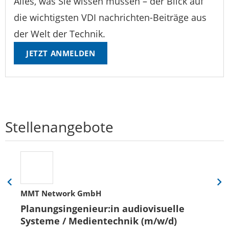
Alles, was Sie wissen müssen – der Blick auf
die wichtigsten VDI nachrichten-Beiträge aus
der Welt der Technik.
JETZT ANMELDEN
Stellenangebote
Eine
Eine
MMT Network GmbH
Folie
Folie
zurück
vor
Planungsingenieur:in audiovisuelle
Systeme / Medientechnik (m/w/d)