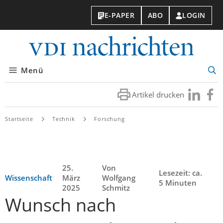
E-PAPER
ABO
LOGIN
VDI-
Nachri
Menü
Suc
öff
Artikel drucken
Besuchen
Besuc
Sie
Sie
uns
uns
Startseite
Technik
Forschung
bei
bei
LinkedIn
Faceb
25.
Von
Lesezeit: ca.
Wissenschaft
März
Wolfgang
5 Minuten
2025
Schmitz
Wunsch nach