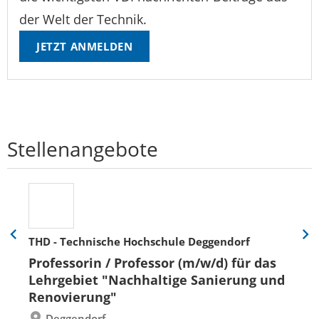
der Welt der Technik.
JETZT ANMELDEN
Stellenangebote
THD - Technische Hochschule Deggendorf
Eine
Eine
Folie
Folie
Professorin / Professor (m/w/d) für das
zurück
vor
Lehrgebiet "Nachhaltige Sanierung und
Renovierung"
Deggendorf