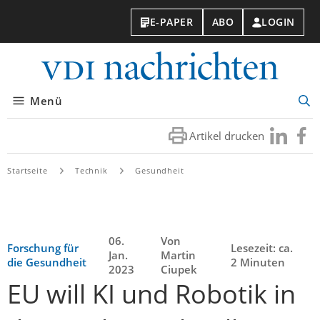
E-PAPER
ABO
LOGIN
VDI-
Nachri
Menü
Suc
öff
Artikel drucken
Besuchen
Besuc
Sie
Sie
uns
uns
Startseite
Technik
Gesundheit
bei
bei
LinkedIn
Faceb
06.
Von
Forschung für
Lesezeit: ca.
Jan.
Martin
die Gesundheit
2 Minuten
2023
Ciupek
EU will KI und Robotik in