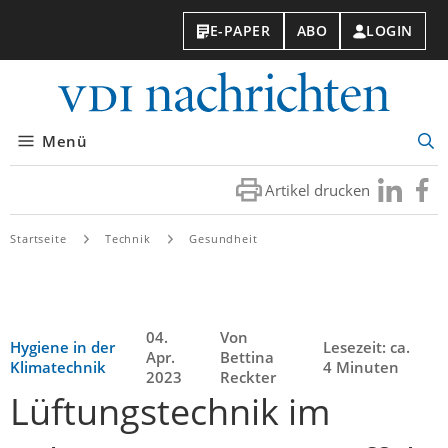
E-PAPER
ABO
LOGIN
VDI-
Nachri
Menü
Suc
öff
Artikel drucken
Besuchen
Besuc
Sie
Sie
uns
uns
Startseite
Technik
Gesundheit
bei
bei
LinkedIn
Faceb
04.
Von
Hygiene in der
Lesezeit: ca.
Apr.
Bettina
Klimatechnik
4 Minuten
2023
Reckter
Lüftungstechnik im