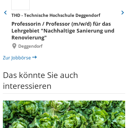
THD - Technische Hochschule Deggendorf
Eine
Eine
Folie
Folie
Professorin / Professor (m/w/d) für das
zurück
vor
Lehrgebiet "Nachhaltige Sanierung und
Renovierung"
Deggendorf
Zur Jobbörse
Das könnte Sie auch
interessieren