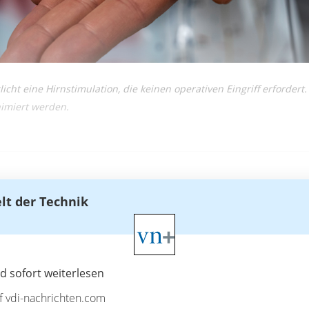
cht eine Hirnstimulation, die keinen operativen Eingriff erfordert
nimiert werden.
elt der Technik
 sofort weiterlesen
uf vdi-nachrichten.com