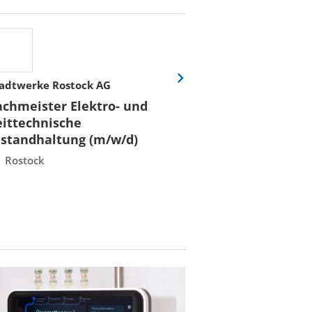
adtwerke Rostock AG
Hochschule für W
Eine
Folie
Recht Berlin
achmeister Elektro- und
vor
Professorin/Pr
eittechnische
(m/w/d) für
nstandhaltung (m/w/d)
"Konstruktion
Rostock
Berlin