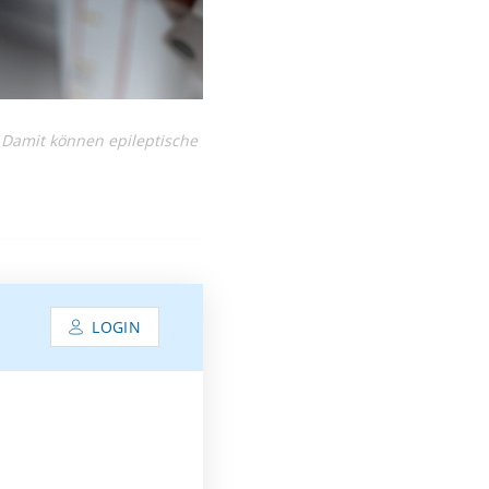
. Damit können epileptische
LOGIN