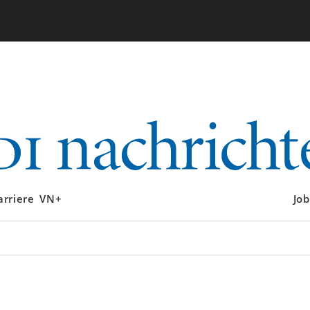
arriere
VN+
Job