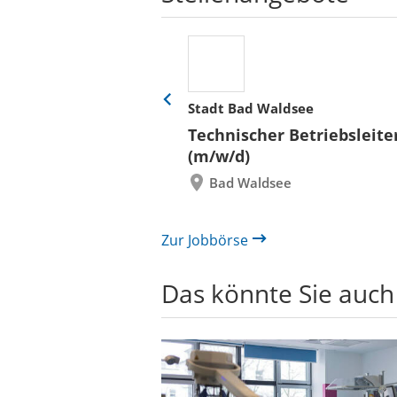
her
Stadt Bad Waldsee
Eine
Folie
ür
Technischer Betriebsleite
zurück
 und Bauen (BLB)
(m/w/d)
re/innen
Bad Waldsee
itektur bzw.
rwesen mit
 Hochbau
Zur Jobbörse
Das könnte Sie auch