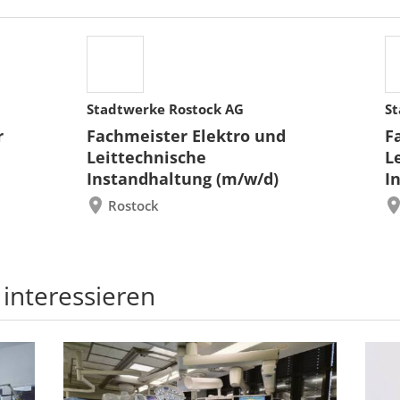
Stadtwerke Rostock AG
St
r
Fachmeister Elektro und
F
Leittechnische
L
Instandhaltung (m/w/d)
I
Rostock
 interessieren