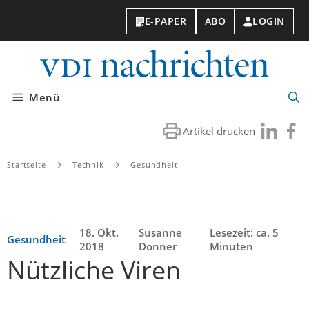
E-PAPER
ABO
LOGIN
VDI-
Nachri
Menü
Suc
öff
Artikel drucken
Besuchen
Besuc
Sie
Sie
uns
uns
Startseite
Technik
Gesundheit
bei
bei
LinkedIn
Faceb
18. Okt.
Susanne
Lesezeit: ca. 5
Gesundheit
2018
Donner
Minuten
Nützliche Viren