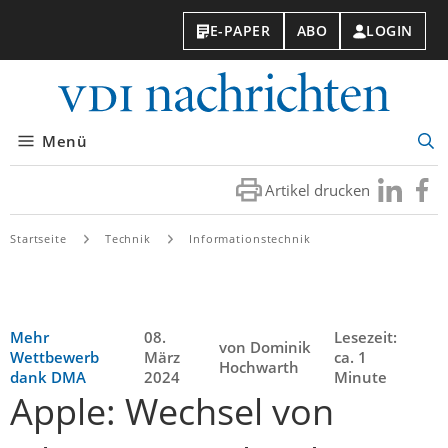
E-PAPER
ABO
LOGIN
VDI-
Nachri
Menü
Suc
öff
Artikel drucken
Besuchen
Besuc
Sie
Sie
uns
uns
Startseite
Technik
Informationstechnik
bei
bei
LinkedIn
Faceb
Mehr
08.
Lesezeit:
von Dominik
Wettbewerb
März
ca. 1
Hochwarth
dank DMA
2024
Minute
Apple: Wechsel von