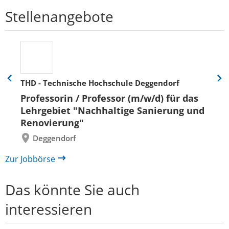
Stellenangebote
THD - Technische Hochschule Deggendorf
Eine
Eine
Folie
Folie
Professorin / Professor (m/w/d) für das
zurück
vor
Lehrgebiet "Nachhaltige Sanierung und
Renovierung"
Deggendorf
Zur Jobbörse
Das könnte Sie auch
interessieren