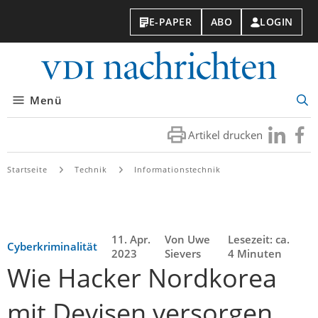
E-PAPER
ABO
LOGIN
VDI-
Nachri
Menü
Suc
öff
Artikel drucken
Besuchen
Besuc
Sie
Sie
uns
uns
Startseite
Technik
Informationstechnik
bei
bei
LinkedIn
Faceb
11. Apr.
Von Uwe
Lesezeit: ca.
Cyberkriminalität
2023
Sievers
4 Minuten
Wie Hacker Nordkorea
mit Devisen versorgen