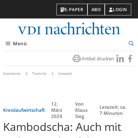
E-PAPER
ABO
LOGIN
VDI-
Nachri
Menü
Suc
öff
Artikel drucken
Besuchen
Besuc
Sie
Sie
uns
uns
Startseite
Technik
Umwelt
bei
bei
LinkedIn
Faceb
12.
Von
Lesezeit: ca.
Kreislaufwirtschaft
März
Klaus
7 Minuten
2024
Sieg
Kambodscha: Auch mit