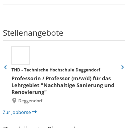
Stellenangebote
THD - Technische Hochschule Deggendorf
Eine
Eine
Folie
Folie
Professorin / Professor (m/w/d) für das
zurück
vor
Lehrgebiet "Nachhaltige Sanierung und
Renovierung"
Deggendorf
Zur Jobbörse