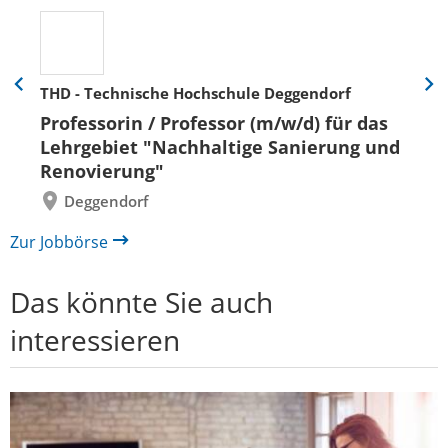
THD - Technische Hochschule Deggendorf
Eine
Eine
Folie
Folie
Professorin / Professor (m/w/d) für das
zurück
vor
Lehrgebiet "Nachhaltige Sanierung und
Renovierung"
Deggendorf
Zur Jobbörse
Das könnte Sie auch
interessieren