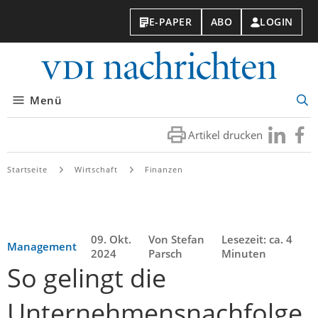
E-PAPER
ABO
LOGIN
VDI-
Nachri
Menü
Suc
öff
Artikel drucken
Besuchen
Besuc
Sie
Sie
uns
uns
Startseite
Wirtschaft
Finanzen
bei
bei
LinkedIn
Faceb
09. Okt.
Von Stefan
Lesezeit: ca. 4
Management
2024
Parsch
Minuten
So gelingt die
Unternehmensnachfolge