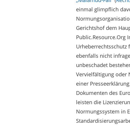
„Malamud-Fall“
(
Recht
einmal glimpflich d
Normungsorganisatione
Gerichtshof dem Haupt
Public.Resource.Org I
Urheberrechtsschutz f
ebenfalls nicht infr
unbeschadet bestehend
Vervielfältigung oder
einer Presseerklärung
Dokumenten des Europ
leisten die Lizenzier
Normungssystem in Eu
Standardisierungsarbe