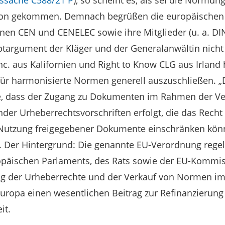
ssache C588/21 P
), so scheint es, als sei die Normun
avon gekommen. Demnach begrüßen die europäischen
n CEN und CENELEC sowie ihre Mitglieder (u. a. DIN
argument der Kläger und der Generalanwältin nicht f
nc. aus Kalifornien und Right to Know CLG aus Irland 
ür harmonisierte Normen generell auszuschließen. „Da
age, dass der Zugang zu Dokumenten im Rahmen der V
er Urheberrechtsvorschriften erfolgt, die das Recht 
 Nutzung freigegebener Dokumente einschränken könne
. Der Hintergrund: Die genannte EU-Verordnung rege
äischen Parlaments, des Rats sowie der EU-Kommiss
ung der Urheberrechte und der Verkauf von Normen im
ropa einen wesentlichen Beitrag zur Refinanzierung
it.