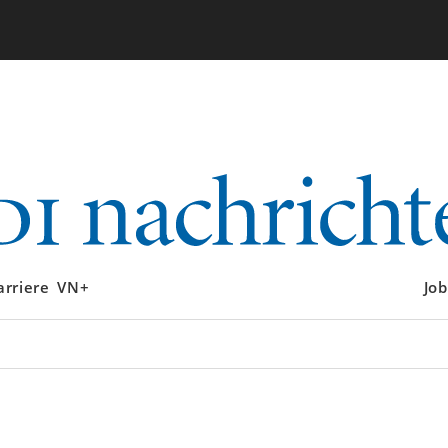
arriere
VN+
Job