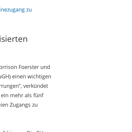
linezugang zu
sierten
orrison Foerster und
uGH) einen wichtigen
rrungen“, verkündet
 ein mehr als fünf
eien Zugangs zu