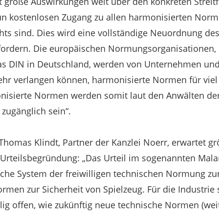
at große Auswirkungen weit über den konkreten Streitf
n kostenlosen Zugang zu allen harmonisierten Nor
chts sind. Dies wird eine vollständige Neuordnung de
rdern. Die europäischen Normungsorganisationen, 
as DIN in Deutschland, werden von Unternehmen und
ehr verlangen können, harmonisierte Normen für viel 
isierte Normen werden somit laut den Anwälten der K
 zugänglich sein“.
Thomas Klindt, Partner der Kanzlei Noerr, erwartet gr
 Urteilsbegründung: „Das Urteil im sogenannten Mala
he System der freiwilligen technischen Normung zur 
rmen zur Sicherheit von Spielzeug. Für die Industrie 
llig offen, wie zukünftig neue technische Normen (weit