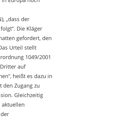
g in Europa noch
), „dass der
olgt“. Die Kläger
hatten gefordert, den
s Urteil stellt
erordnung 1049/2001
Dritter auf
n“, heißt es dazu in
lt den Zugang zu
ion. Gleichzeitig
 aktuellen
 der