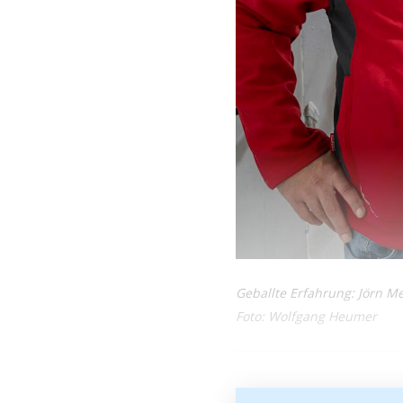
Geballte Erfahrung: Jörn Me
Foto: Wolfgang Heumer