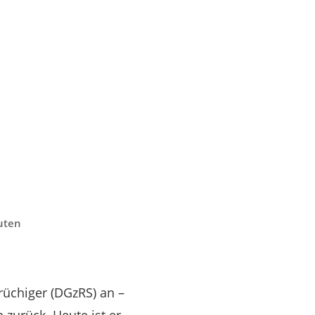
nuten
rüchiger (DGzRS) an –