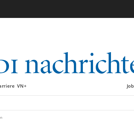
arriere
VN+
Job
en