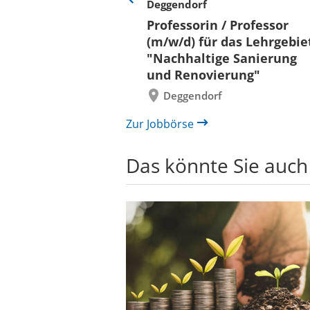
Deggendorf
Eine
Verkehr &
Folie
Professorin / Professor
x)
zurück
(m/w/d) für das Lehrgebie
"Nachhaltige Sanierung
und Renovierung"
Deggendorf
Zur Jobbörse
Das könnte Sie auch