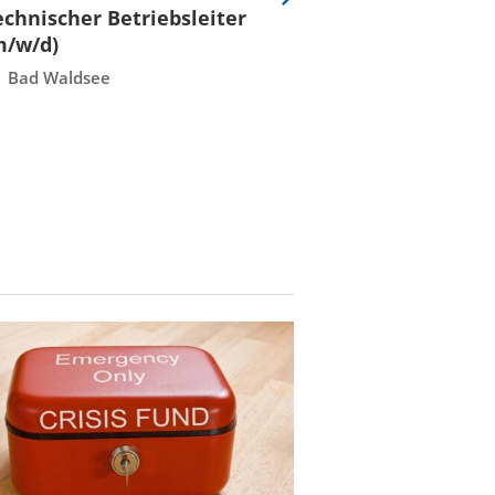
Eine
echnischer Betriebsleiter
Fachmeister E
Folie
m/w/d)
Leittechnisch
vor
Instandhaltun
Bad Waldsee
Rostock