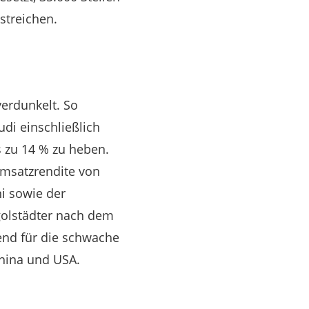
streichen.
verdunkelt. So
udi einschließlich
s zu 14 % zu heben.
Umsatzrendite von
i sowie der
golstädter nach dem
end für die schwache
hina und USA.