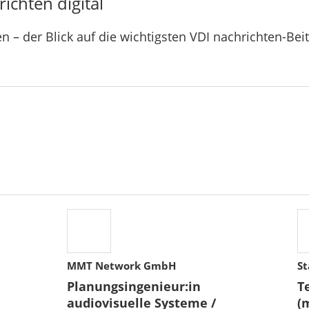
ichten digital
n – der Blick auf die wichtigsten VDI nachrichten-Bei
MMT Network GmbH
St
Planungsingenieur:in
T
audiovisuelle Systeme /
(