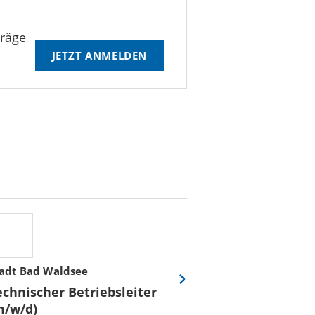
träge
JETZT ANMELDEN
adt Bad Waldsee
Stadtwerke Rost
Eine
echnischer Betriebsleiter
Fachmeister E
Folie
m/w/d)
Leittechnisch
vor