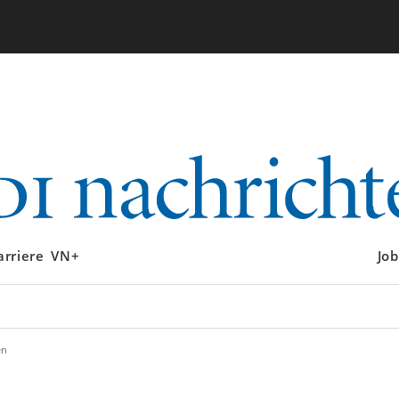
arriere
VN+
Job
en