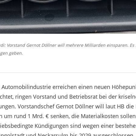
di: Vorstand Gernot Döllner will mehrere Milliarden einsparen. Es
ngen geben.
r Automobilindustrie erreichen einen neuen Höhepun
ichtet, ringen Vorstand und Betriebsrat bei der krise
ngen. Vorstandschef Gernot Döllner will laut HB die
 um rund 1 Mrd. € senken, die Materialkosten sollen
riebsbedingte Kündigungen sind wegen einer bestehe
ngolstadt und Neckarsulm bis 2029 ausgeschlossen, a