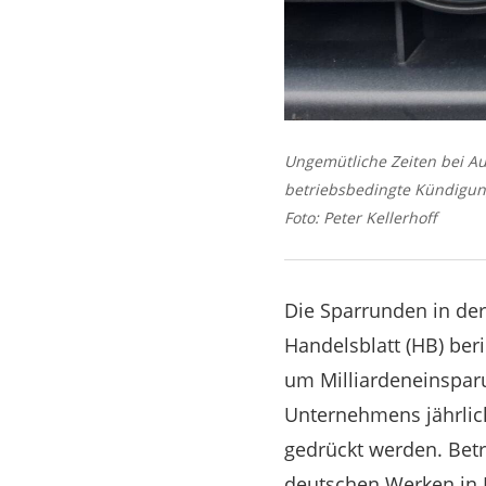
Ungemütliche Zeiten bei Au
betriebsbedingte Kündigu
Foto: Peter Kellerhoff
Die Sparrunden in de
Handelsblatt (HB) ber
um Milliardeneinsparu
Unternehmens jährlich
gedrückt werden. Bet
deutschen Werken in I