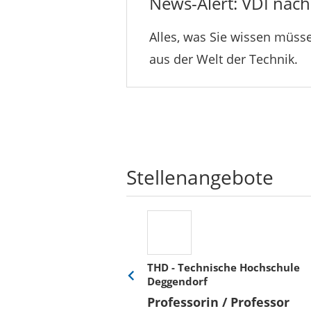
News-Alert: VDI nachr
Alles, was Sie wissen müsse
aus der Welt der Technik.
Stellenangebote
THD - Technische Hochschule
Deggendorf
Eine
Verkehr &
Folie
Professorin / Professor
x)
zurück