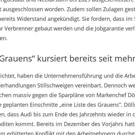
t ausgeschlossen worden. Zudem sollen Zulagen gest
ereits Widerstand angekündigt. Sie fordern, dass i
r Verbrenner gebaut werden und die Jobgarantie verlä
en.
 Grauens“ kursiert bereits seit m
richtet, haben die Unternehmensführung und die Arb
Verhandlungen Stillschweigen vereinbart. Dennoch we
chen massiv gegen die Sparpläne von Markenchef Döll
e geplanten Einschnitte „eine Liste des Grauens“. Döll
n, dass Audi bis zum Ende des Jahrzehnts wieder in 
enditen kommt. Bereits im Dezember des Vorjahrs hat
 erbitterten Konflikt mit den Arbeitnehmern durchge