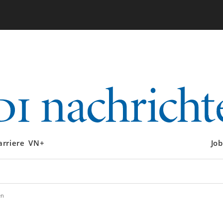
arriere
VN+
Job
en