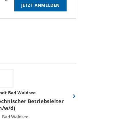
JETZT ANMELDEN
adt Bad Waldsee
Stadtwerke Rost
Eine
echnischer Betriebsleiter
Fachmeister E
Folie
m/w/d)
Leittechnisch
vor
Instandhaltun
Bad Waldsee
Rostock