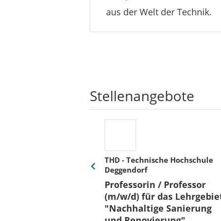
aus der Welt der Technik.
Stellenangebote
THD - Technische Hochschule
Deggendorf
Eine
Verkehr &
Folie
Professorin / Professor
x)
zurück
(m/w/d) für das Lehrgebie
"Nachhaltige Sanierung
und Renovierung"