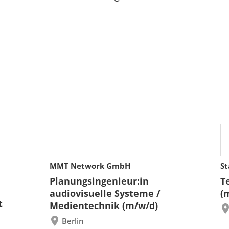
MMT Network GmbH
St
Planungsingenieur:in
T
audiovisuelle Systeme /
(
t
Medientechnik (m/w/d)
Berlin