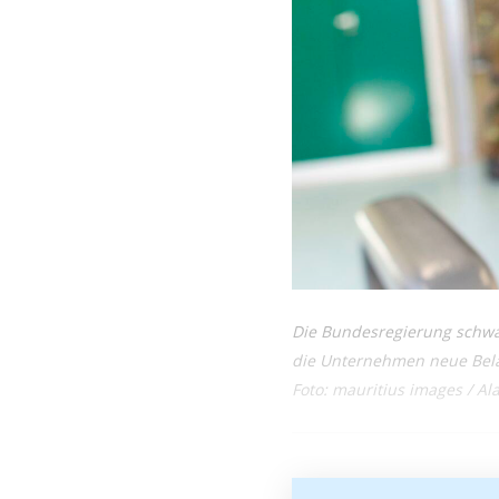
Die Bundesregierung schwan
die Unternehmen neue Be
Foto: mauritius images / Al