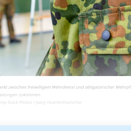
kt zwischen freiwilligem Wehrdienst und obligatorischer Wehrpfl
lastungen zukommen.
amy Stock Photos / Joerg Huettenhoelscher