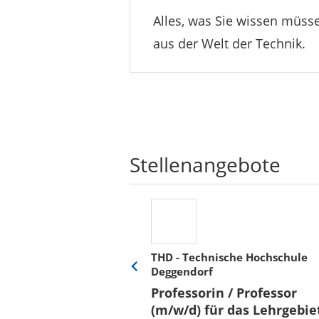
Alles, was Sie wissen müsse
aus der Welt der Technik.
Stellenangebote
THD - Technische Hochschule
Deggendorf
Eine
Verkehr &
Folie
Professorin / Professor
x)
zurück
(m/w/d) für das Lehrgebie