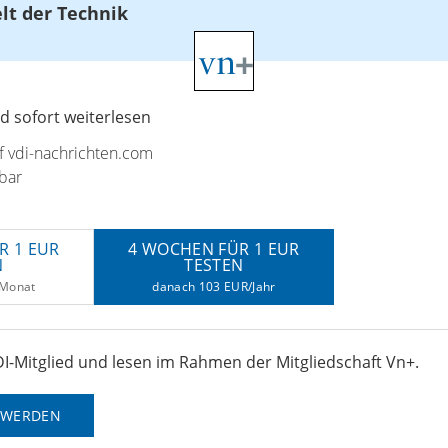
elt der Technik
 sofort weiterlesen
uf vdi-nachrichten.com
bar
R 1 EUR
4 WOCHEN FÜR 1 EUR
N
TESTEN
/Monat
danach 103 EUR/Jahr
I-Mitglied und lesen im Rahmen der Mitgliedschaft Vn+.
D WERDEN