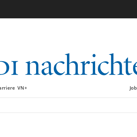
arriere
VN+
Job