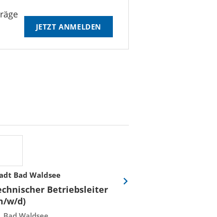
träge
JETZT ANMELDEN
adt Bad Waldsee
Stadtwerke Rost
Eine
echnischer Betriebsleiter
Fachmeister E
Folie
m/w/d)
Leittechnisch
vor
Instandhaltun
Bad Waldsee