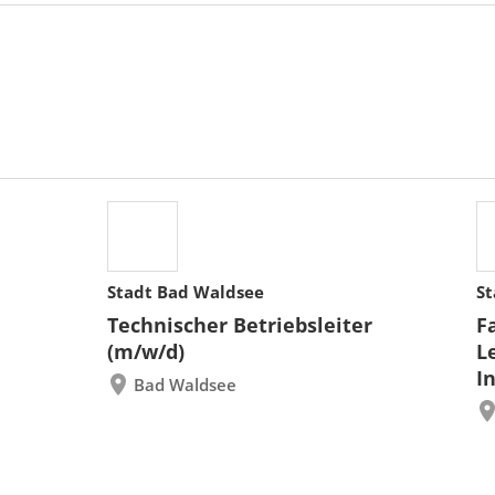
Stadt Bad Waldsee
St
Technischer Betriebsleiter
F
(m/w/d)
L
I
Bad Waldsee