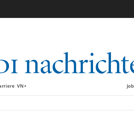
arriere
VN+
Job