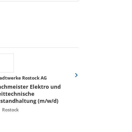
adtwerke Rostock AG
Stadtwerke Rost
Eine
Folie
achmeister Elektro und
Fachmeister E
vor
eittechnische
Leittechnisch
nstandhaltung (m/w/d)
Instandhaltun
Rostock
Rostock