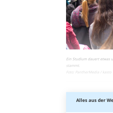
Ein Studium dauert etwas u
stammt.
Foto: PantherMedia / kasto
Alles aus der W