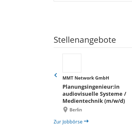
Stellenangebote
her
MMT Network GmbH
Eine
Folie
ür
Planungsingenieur:in
zurück
 und Bauen (BLB)
audiovisuelle Systeme /
/in (w/m/d)
Medientechnik (m/w/d)
/ Außenanlagen
Berlin
il /
bau
Zur Jobbörse